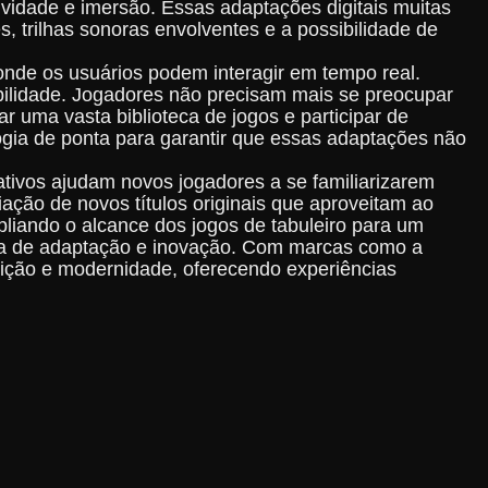
vidade e imersão. Essas adaptações digitais muitas
 trilhas sonoras envolventes e a possibilidade de
 onde os usuários podem interagir em tempo real.
sibilidade. Jogadores não precisam mais se preocupar
 uma vasta biblioteca de jogos e participar de
ogia de ponta para garantir que essas adaptações não
rativos ajudam novos jogadores a se familiarizarem
ação de novos títulos originais que aproveitam ao
pliando o alcance dos jogos de tabuleiro para um
ativa de adaptação e inovação. Com marcas como a
dição e modernidade, oferecendo experiências