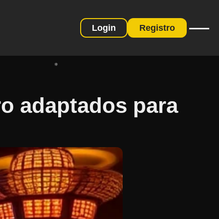
❄
Login
Registro
❄
❄
❄
❄
iro adaptados para