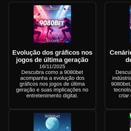
Evolução dos gráficos nos
Cenário
jogos de última geração
d
16/11/2025
Descubra como a 9080bet
Descub
acompanha a evolução dos
indústri
gráficos nos jogos de última
9080bet
geração e suas implicações no
tecnol
entretenimento digital.
criar