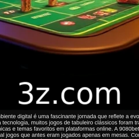
biente digital é uma fascinante jornada que reflete a evo
ecnologia, muitos jogos de tabuleiro clássicos foram t
cas e temas favoritos em plataformas online. A 9080bet
ital jogos que antes eram jogados apenas em mesas. Com