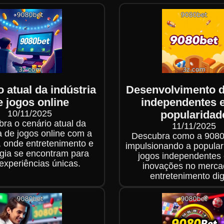
 atual da indústria
Desenvolvimento d
e jogos online
independentes 
10/11/2025
popularidad
ra o cenário atual da
11/11/2025
a de jogos online com a
Descubra como a 9080
, onde entretenimento e
impulsionando a popula
ogia se encontram para
jogos independentes
 experiências únicas.
inovações no merca
entretenimento digi