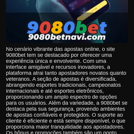
No cenário vibrante das apostas online, o site
9080bet tem se destacado por oferecer uma
experiência única e envolvente. Com uma
interface amigável e recursos inovadores, a
plataforma atrai tanto apostadores novatos quanto
veteranos. A seção de apostas é diversificada,
abrangendo esportes tradicionais, campeonatos
internacionais e até esportes eletrônicos,
proporcionando um amplo espectro de opções
para os usuários. Além da variedade, a 9080bet se
destaca pela sua segurança, provendo ambientes
de apostas confiáveis e protegidos. O suporte ao
cliente é eficiente e está sempre disponível, o que
proporciona maior tranquilidade aos apostadores.
Os bônus e promoções também são um ponto