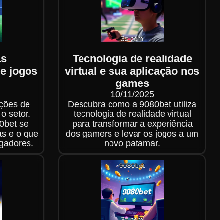
as
Tecnologia de realidade
e jogos
virtual e sua aplicação nos
games
10/11/2025
ções de
Descubra como a 9080bet utiliza
o setor.
tecnologia de realidade virtual
0bet se
para transformar a experiência
s e o que
dos gamers e levar os jogos a um
ogadores.
novo patamar.