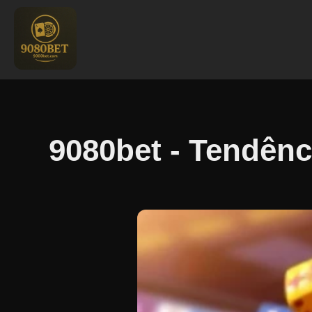
❄
❄
9080bet - Tendênc