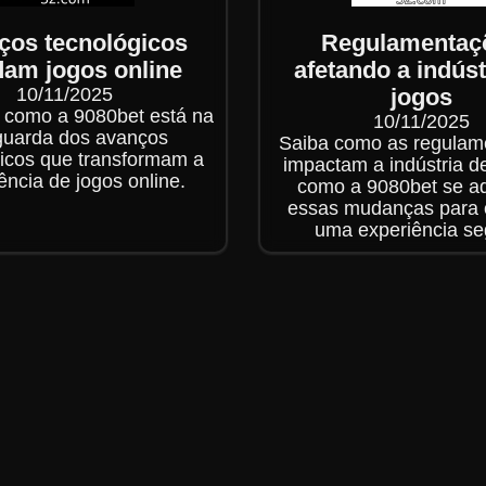
ços tecnológicos
Regulamentaç
am jogos online
afetando a indúst
10/11/2025
jogos
 como a 9080bet está na
10/11/2025
guarda dos avanços
Saiba como as regulam
icos que transformam a
impactam a indústria d
ência de jogos online.
como a 9080bet se a
essas mudanças para 
uma experiência se