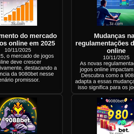
imento do mercado
Mudanças n
gos online em 2025
regulamentações d
10/11/2025
online
5, o mercado de jogos
10/11/2025
line deve crescer
As novas regulamenta
ativamente, destacando a
jogos online impactam 
ncia da 9080bet nesse
Descubra como a 908
enário promissor.
adapta a essas mudança
isso significa para os j