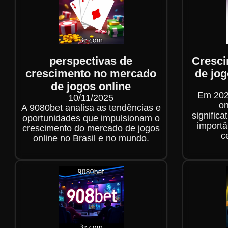
perspectivas de
Cresc
crescimento no mercado
de jo
de jogos online
Em 202
10/11/2025
on
A 9080bet analisa as tendências e
signific
oportunidades que impulsionam o
importâ
crescimento do mercado de jogos
c
online no Brasil e no mundo.