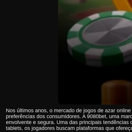
Nos últimos anos, o mercado de jogos de azar online
preferências dos consumidores. A 9080bet, uma mar
envolvente e segura. Uma das principais tendências
tablets, os jogadores buscam plataformas que ofereça