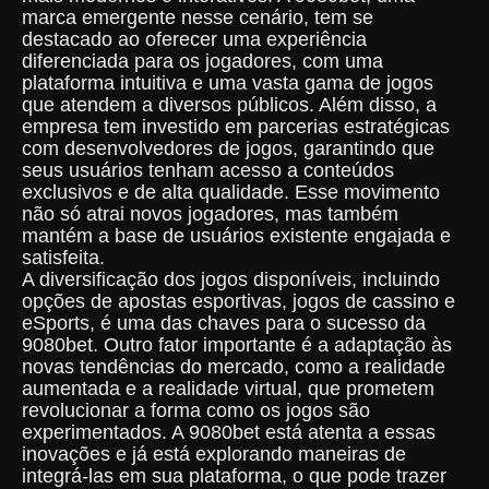
marca emergente nesse cenário, tem se
destacado ao oferecer uma experiência
diferenciada para os jogadores, com uma
plataforma intuitiva e uma vasta gama de jogos
que atendem a diversos públicos. Além disso, a
empresa tem investido em parcerias estratégicas
com desenvolvedores de jogos, garantindo que
seus usuários tenham acesso a conteúdos
exclusivos e de alta qualidade. Esse movimento
não só atrai novos jogadores, mas também
mantém a base de usuários existente engajada e
satisfeita.
A diversificação dos jogos disponíveis, incluindo
opções de apostas esportivas, jogos de cassino e
eSports, é uma das chaves para o sucesso da
9080bet. Outro fator importante é a adaptação às
novas tendências do mercado, como a realidade
aumentada e a realidade virtual, que prometem
revolucionar a forma como os jogos são
experimentados. A 9080bet está atenta a essas
inovações e já está explorando maneiras de
integrá-las em sua plataforma, o que pode trazer