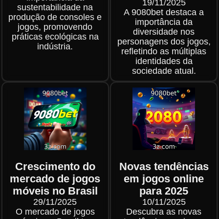
19/11/2025
sustentabilidade na
A 9080bet destaca a
produção de consoles e
importância da
jogos, promovendo
diversidade nos
práticas ecológicas na
personagens dos jogos,
indústria.
refletindo as múltiplas
identidades da
sociedade atual.
Crescimento do
Novas tendências
mercado de jogos
em jogos online
móveis no Brasil
para 2025
29/11/2025
10/11/2025
O mercado de jogos
Descubra as novas