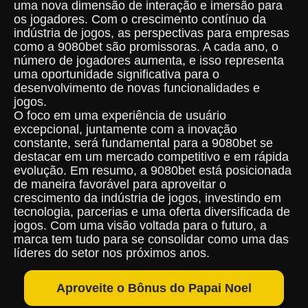
uma nova dimensão de interação e imersão para
os jogadores. Com o crescimento contínuo da
indústria de jogos, as perspectivas para empresas
como a 9080bet são promissoras. A cada ano, o
número de jogadores aumenta, e isso representa
uma oportunidade significativa para o
desenvolvimento de novas funcionalidades e
jogos.
O foco em uma experiência de usuário
excepcional, juntamente com a inovação
constante, será fundamental para a 9080bet se
destacar em um mercado competitivo e em rápida
evolução. Em resumo, a 9080bet está posicionada
de maneira favorável para aproveitar o
crescimento da indústria de jogos, investindo em
tecnologia, parcerias e uma oferta diversificada de
jogos. Com uma visão voltada para o futuro, a
marca tem tudo para se consolidar como uma das
líderes do setor nos próximos anos.
Aproveite o Bônus do Papai Noel