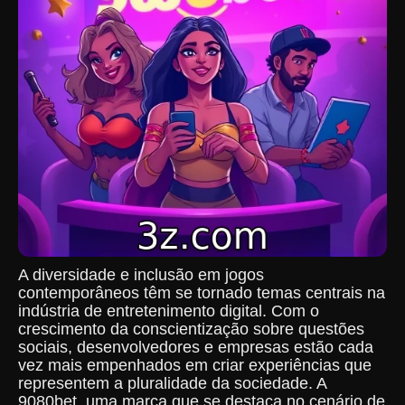
A diversidade e inclusão em jogos
contemporâneos têm se tornado temas centrais na
indústria de entretenimento digital. Com o
crescimento da conscientização sobre questões
sociais, desenvolvedores e empresas estão cada
vez mais empenhados em criar experiências que
representem a pluralidade da sociedade. A
9080bet, uma marca que se destaca no cenário de